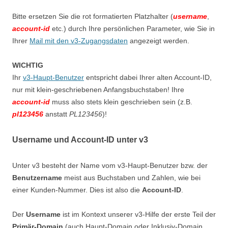
Bitte ersetzen Sie die rot formatierten Platzhalter (
username
,
account-id
etc.) durch Ihre persönlichen Parameter, wie Sie in
Ihrer
Mail mit den v3-Zugangsdaten
angezeigt werden.
WICHTIG
Ihr
v3-Haupt-Benutzer
entspricht dabei Ihrer alten Account-ID,
nur mit klein-geschriebenen Anfangsbuchstaben! Ihre
account-id
muss also stets klein geschrieben sein (z.B.
pl123456
anstatt
PL123456
)!
Username und Account-ID unter v3
Unter v3 besteht der Name vom v3-Haupt-Benutzer bzw. der
Benutzername
meist aus Buchstaben und Zahlen, wie bei
einer Kunden-Nummer. Dies ist also die
Account-ID
.
Der
Username
ist im Kontext unserer v3-Hilfe der erste Teil der
Primär-Domain
(auch Haupt-Domain oder Inklusiv-Domain