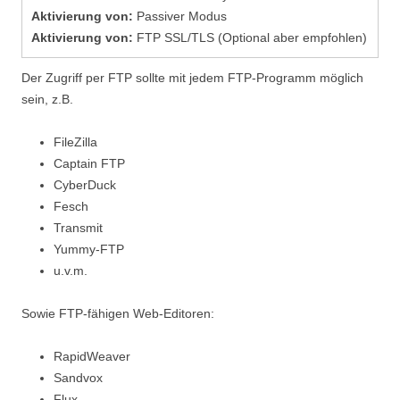
Aktivierung von:
Passiver Modus
Aktivierung von:
FTP SSL/TLS (Optional aber empfohlen)
Der Zugriff per FTP sollte mit jedem FTP-Programm möglich
sein, z.B.
FileZilla
Captain FTP
CyberDuck
Fesch
Transmit
Yummy-FTP
u.v.m.
Sowie FTP-fähigen Web-Editoren:
RapidWeaver
Sandvox
Flux