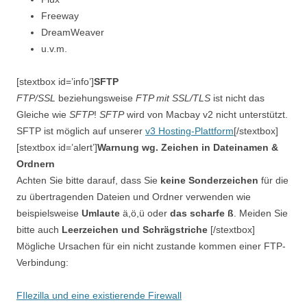
Freeway
DreamWeaver
u.v.m.
[stextbox id=’info’]
SFTP
FTP/SSL
beziehungsweise
FTP mit SSL/TLS
ist nicht das
Gleiche wie
SFTP
!
SFTP
wird von Macbay v2 nicht unterstützt.
SFTP ist möglich auf unserer
v3 Hosting-Plattform
[/stextbox]
[stextbox id=’alert’]
Warnung wg. Zeichen in Dateinamen &
Ordnern
Achten Sie bitte darauf, dass Sie
keine Sonderzeichen
für die
zu übertragenden Dateien und Ordner verwenden wie
beispielsweise
Umlaute
ä,ö,ü oder
das scharfe ß
. Meiden Sie
bitte auch
Leerzeichen und Schrägstriche
[/stextbox]
Mögliche Ursachen für ein nicht zustande kommen einer FTP-
Verbindung:
FIlezilla und eine existierende Firewall