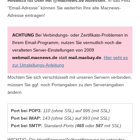
HINWEIS für User mit @macnews.de Adressen:
in das Feld
“Email-Adresse” können Sie weiterhin Ihre alte Macnews-
Adresse eintragen!
​ACHTUNG
Bei Verbindungs- oder Zertifikats-Problemen​ in
Ihrem Email-Programm, nutzen Sie vermutlich noch die
veralteten ​Server-Einstellungen von 2009
webmail.macnews.de
statt
mail.macbay.de
.
Hier geht es
zur Umstellungs-Anleitung
Möchten Sie sich verschlüsselt mit unseren Servern verbinden,
müssen Sie ggf. noch Portangaben zu den Serverangaben
ändern.
Port bei POP3:
110 (ohne SSL) auf 995 (mit SSL)
Port bei IMAP:
143 (ohne SSL) auf 993 (mit SSL)
Port bei SMTP:
Standard-Ports (
465
oder
587
mit SSL)
WICHTIG: Die Identifizierung/Authentifizierung ist entweder: