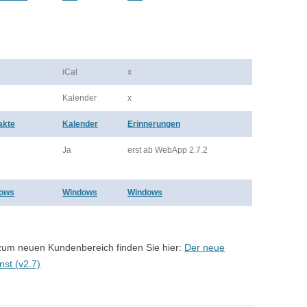
iCal
x
Kalender
x
akte
Kalender
Erinnerungen
Ja
erst ab WebApp 2.7.2
ows
Windows
Windows
zum neuen Kundenbereich finden Sie hier:
Der neue
st (v2.7)