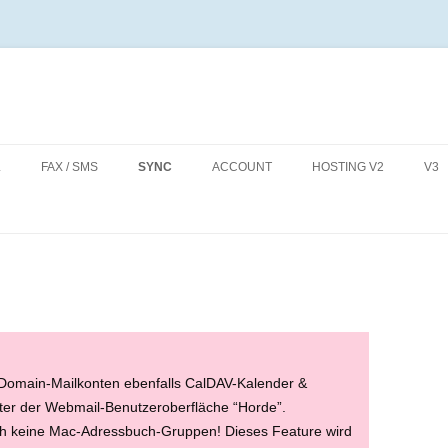
Zum
Inhalt
L
FAX / SMS
SYNC
ACCOUNT
HOSTING V2
V3
springen
L-CLIENT KONFIGURATION
EINLEITUNG
KONTAKTE
TARIFE
DISK
VE
AY WEBMAIL
WEBMAILER EINSTELLUNGEN
MACBAYSUITE
TERMINE
CREDITS
MACBAY-WEBADRESSE
UM
MAIL VERWALTUNG
NEUES KONTO HINZUFÜGEN
MAILBOX ALLGEMEIN
FAX VERSENDEN VOM MAC
AUFGABEN
ZAHLUNGSART
MACBAY-HOMEPAGE
WE
IDENTITÄT HINZUFÜGEN
ZWEI-FAKTOR-
SMS
ANSCHRIFT UND PASSWORD
VERZEICHNISSCHUTZ
AUTHENTIFIZIERUNG
WIEDERHERSTELLUNG
ORDNER BEARBEITEN
CREDITS
DOMAINS
Domain-Mailkonten ebenfalls CalDAV-Kalender &
MAILBOX DETAILS
SPEICHERPLATZ
er der Webmail-Benutzeroberfläche “Horde”.
FILTER
DATENBANKEN
och keine Mac-Adressbuch-Gruppen! Dieses Feature wird
SPAMFILTER
BENUTZER VERWALTUNG