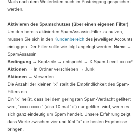
Mails nach dem Weiterleiten auch im Posteingang gespeichert
werden.
Aktivieren des Spamschutzes (über einen eigenen Filter)
Um den bereits aktivierten SpamAssassin-Filter zu nutzen,
müssen Sie sich in den
Kundenbereich
des jeweiligen Accounts
einloggen. Der Filter sollte wie folgt angelegt werden:
Name
→
SpamAssassin
Bedingung
→ Kopfzeile → entspricht → X-Spam-Level: xxxxx*
Aktionen
→ In Ordner verschieben → Junk
Aktionen
→ Verwerfen
Die Anzahl der kleinen “x” stellt die Empfindlichkeit des Spam-
Filters ein.
Ein “x” heißt, dass bei dem geringsten Spam-Verdacht gefiltert
wird, “xxxxxxxxxx” (also 10 mal “x”) nur gefiltert wird, wenn es
sich ganz eindeutig um Spam handelt. Unsere Erfahrung zeigt,
dass Werte zwischen vier und fünf “x” die besten Ergebnisse
bringen.