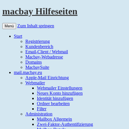
macbay Hilfeseiten
Zum Inhalt springen
Menü
Start
Registrierung
Kundenbereich
Email-Client / Webmail
Macbay-Webadresse
Domains
MacbaySuite
mail.macbay.eu
Apple-Mail Einrichtung
Webmailer
Webmailer Einstellungen
Neues Konto hinzufügen
Identität hinzufügen
Ordner bearbeiten
Filter
Administration
Mailbox Allgemein
Zwei-Faktor-Authentifizierung