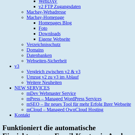
WebDAV
v2 FTP Zugangsdaten
Macbay-Webadresse
Macbay-Homepage
Homepages Blog
Foto
Downloads
Eigene Webseite
Verzeichnisschutz
Domains
Datenbanken
Webseiten-Sicherheit
v3
Vergleich zwischen v2 & v3
Umzug v2 zu v3 im Ablauf
Weitere Neuheiten
NEW SERVICES
mDev Webmaster Service
mPress – Managed WordPress Services
mSEO – Ihr neues Tool für mehr Erfolg Ihrer Webseite
mCloud – Managed OwnCloud Hosting
Kontakt
Funktioniert die automatische