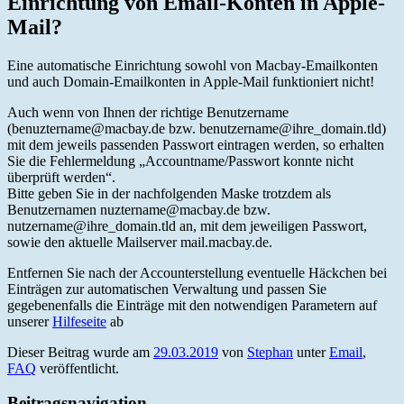
Einrichtung von Email-Konten in Apple-
Mail?
Eine automatische Einrichtung sowohl von Macbay-Emailkonten
und auch Domain-Emailkonten in Apple-Mail funktioniert nicht!
Auch wenn von Ihnen der richtige Benutzername
(benuztername@macbay.de bzw. benutzername@ihre_domain.tld)
mit dem jeweils passenden Passwort eintragen werden, so erhalten
Sie die Fehlermeldung „Accountname/Passwort konnte nicht
überprüft werden“.
Bitte geben Sie in der nachfolgenden Maske trotzdem als
Benutzernamen nuztername@macbay.de bzw.
nutzername@ihre_domain.tld an, mit dem jeweiligen Passwort,
sowie den aktuelle Mailserver mail.macbay.de.
Entfernen Sie nach der Accounterstellung eventuelle Häckchen bei
Einträgen zur automatischen Verwaltung und passen Sie
gegebenenfalls die Einträge mit den notwendigen Parametern auf
unserer
Hilfeseite
ab
Dieser Beitrag wurde am
29.03.2019
von
Stephan
unter
Email
,
FAQ
veröffentlicht.
Beitragsnavigation