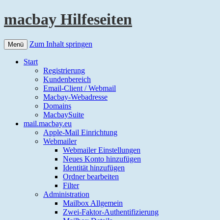
macbay Hilfeseiten
Zum Inhalt springen
Menü
Start
Registrierung
Kundenbereich
Email-Client / Webmail
Macbay-Webadresse
Domains
MacbaySuite
mail.macbay.eu
Apple-Mail Einrichtung
Webmailer
Webmailer Einstellungen
Neues Konto hinzufügen
Identität hinzufügen
Ordner bearbeiten
Filter
Administration
Mailbox Allgemein
Zwei-Faktor-Authentifizierung