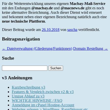
Für die Weiterentwicklung unseres eigenen
Macbay-Mail-Service
mit den Endungen
@macbay.de
und
@macnews.de
gibt es noch
keine alternative Bezeichnung. Auch dieser Dienst wird erneuert
und bekommt neben einer eigenen Bezeichnung natürlich auch eine
neue technische Plattform
.
Dieser Beitrag wurde am
26.10.2018
von
sascha
veröffentlicht.
Beitragsnavigation
←
Dateiverwaltung (Gliederung/Funktionen)
Domain Bestellung
→
Suche
Suchen
nach:
v3 Anleitungen
Kurzbeschreibung v3
Features & Vergleich zwischen v2 & v3
Umzug Ablauf zu v3
WICHTIGE HINWEISE / FAQ
Anmeldung im cPanel Hosting-Account
Websites anlegen > WordPress, RapidWeaver etc.