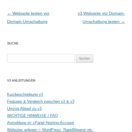
Beitragsnavigation
←
Webseite testen vor
v3 Webseite vor Domain-
Domain-Umschaltung
Umschaltung testen
→
SUCHE
Suchen
nach:
V3 ANLEITUNGEN
Kurzbeschreibung v3
Features & Vergleich zwischen v2 & v3
Umzug Ablauf zu v3
WICHTIGE HINWEISE / FAQ
Anmeldung im cPanel Hosting-Account
Websites anlegen > WordPress, RapidWeaver etc.