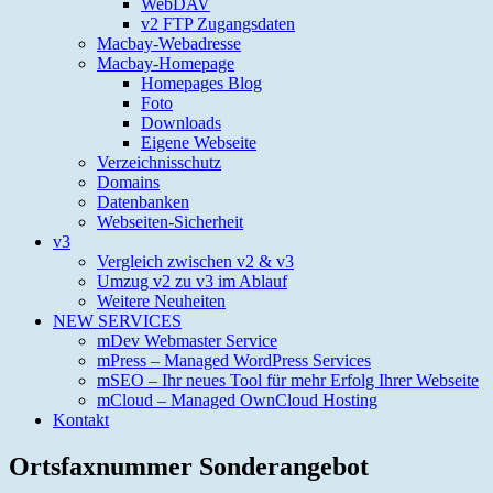
WebDAV
v2 FTP Zugangsdaten
Macbay-Webadresse
Macbay-Homepage
Homepages Blog
Foto
Downloads
Eigene Webseite
Verzeichnisschutz
Domains
Datenbanken
Webseiten-Sicherheit
v3
Vergleich zwischen v2 & v3
Umzug v2 zu v3 im Ablauf
Weitere Neuheiten
NEW SERVICES
mDev Webmaster Service
mPress – Managed WordPress Services
mSEO – Ihr neues Tool für mehr Erfolg Ihrer Webseite
mCloud – Managed OwnCloud Hosting
Kontakt
Ortsfaxnummer Sonderangebot