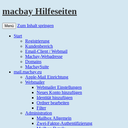
macbay Hilfeseiten
Zum Inhalt springen
Menü
Start
Registrierung
Kundenbereich
Email-Client / Webmail
Macbay-Webadresse
Domains
MacbaySuite
mail.macbay.eu
Apple-Mail Einrichtung
Webmailer
Webmailer Einstellungen
Neues Konto hinzufügen
Identität hinzufügen
Ordner bearbeiten
Filter
Administration
Mailbox Allgemein
Zwei-Faktor-Authentifizierung