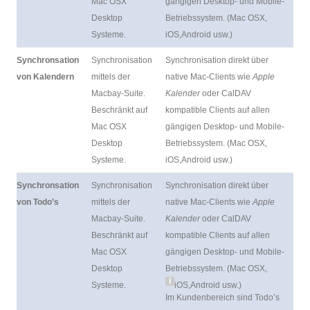
Mac OSX
gängigen Desktop- und Mobile-
Desktop
Betriebssystem. (Mac OSX,
Systeme.
iOS,Android usw.)
Synchronsation
Synchronisation
Synchronisation direkt über
von Kalendern
mittels der
native Mac-Clients wie
Apple
Macbay-Suite.
Kalender
oder CalDAV
Beschränkt auf
kompatible Clients auf allen
Mac OSX
gängigen Desktop- und Mobile-
Desktop
Betriebssystem. (Mac OSX,
Systeme.
iOS,Android usw.)
Synchronsation
Synchronisation
Synchronisation direkt über
von Todo’s
mittels der
native Mac-Clients wie
Apple
Macbay-Suite.
Kalender
oder CalDAV
Beschränkt auf
kompatible Clients auf allen
Mac OSX
gängigen Desktop- und Mobile-
Desktop
Betriebssystem. (Mac OSX,
i
Systeme.
iOS,Android usw.)
Im Kundenbereich sind Todo’s