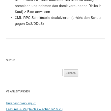
anmelden und nehmen das damit verbundene Risiko in
Kauf) > Bitte anweisen
XML-RPC Schnittstelle deaktivieren (erhöht den Schutz
gegen DoS/DDoS)
SUCHE
Suchen
nach:
V3 ANLEITUNGEN
Kurzbeschreibung v3
Features & Vergleich zwischen v2 & v3