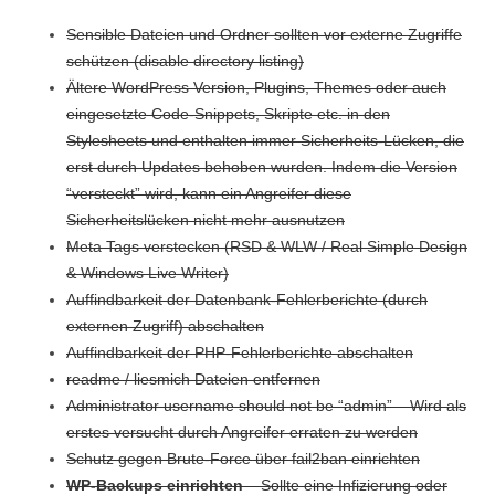
Sensible Dateien und Ordner sollten vor externe Zugriffe
schützen (disable directory listing)
Ältere WordPress Version, Plugins, Themes oder auch
eingesetzte Code-Snippets, Skripte etc. in den
Stylesheets und enthalten immer Sicherheits-Lücken, die
erst durch Updates behoben wurden. Indem die Version
“versteckt” wird, kann ein Angreifer diese
Sicherheitslücken nicht mehr ausnutzen
Meta Tags verstecken (RSD & WLW / Real Simple Design
& Windows Live Writer)
Auffindbarkeit der Datenbank-Fehlerberichte (durch
externen Zugriff) abschalten
Auffindbarkeit der PHP-Fehlerberichte abschalten
readme / liesmich Dateien entfernen
Administrator username should not be “admin” – Wird als
erstes versucht durch Angreifer erraten zu werden
Schutz gegen Brute-Force über fail2ban einrichten
WP-Backups einrichten
– Sollte eine Infizierung oder