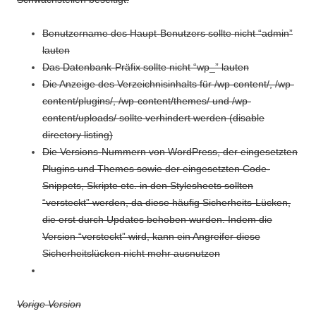
Benutzername des Haupt-Benutzers sollte nicht “admin”
lauten
Das Datenbank-Präfix sollte nicht “wp_” lauten
Die Anzeige des Verzeichnisinhalts für /wp-content/, /wp-
content/plugins/, /wp-content/themes/ und /wp-
content/uploads/ sollte verhindert werden (disable
directory listing)
Die Versions-Nummern von WordPress, der eingesetzten
Plugins und Themes sowie der eingesetzten Code-
Snippets, Skripte etc. in den Stylesheets sollten
“versteckt” werden, da diese häufig Sicherheits-Lücken,
die erst durch Updates behoben wurden. Indem die
Version “versteckt” wird, kann ein Angreifer diese
Sicherheitslücken nicht mehr ausnutzen
Vorige Version