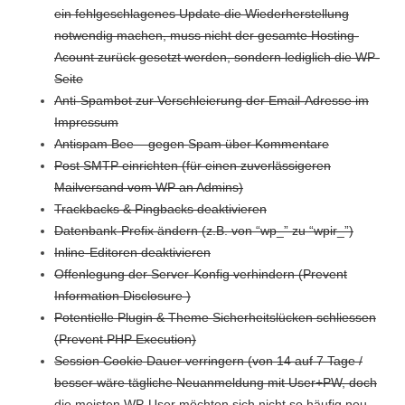
ein fehlgeschlagenes Update die Wiederherstellung
notwendig machen, muss nicht der gesamte Hosting-
Acount zurück gesetzt werden, sondern lediglich die WP-
Seite
Anti-Spambot zur Verschleierung der Email-Adresse im
Impressum
Antispam Bee – gegen Spam über Kommentare
Post SMTP einrichten (für einen zuverlässigeren
Mailversand vom WP an Admins)
Trackbacks & Pingbacks deaktivieren
Datenbank-Prefix ändern (z.B. von “wp_” zu “wpir_”)
Inline-Editoren deaktivieren
Offenlegung der Server-Konfig verhindern (Prevent
Information Disclosure )
Potentielle Plugin & Theme Sicherheitslücken schliessen
(Prevent PHP Execution)
Session Cookie Dauer verringern (von 14 auf 7 Tage /
besser wäre tägliche Neuanmeldung mit User+PW, doch
die meisten WP-User möchten sich nicht so häufig neu