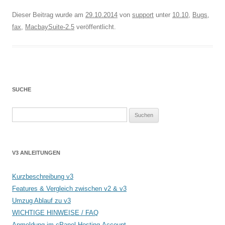
Dieser Beitrag wurde am
29.10.2014
von
support
unter
10.10
,
Bugs
,
fax
,
MacbaySuite-2.5
veröffentlicht.
SUCHE
Suchen
nach:
V3 ANLEITUNGEN
Kurzbeschreibung v3
Features & Vergleich zwischen v2 & v3
Umzug Ablauf zu v3
WICHTIGE HINWEISE / FAQ
Anmeldung im cPanel Hosting-Account